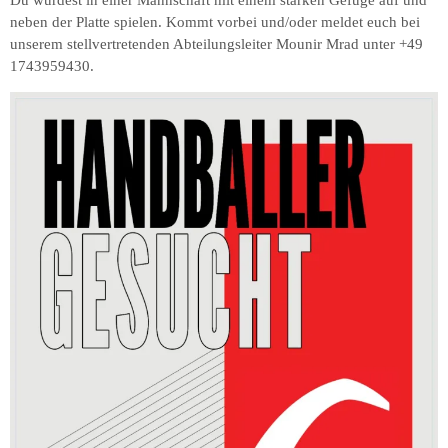
neben der Platte spielen. Kommt vorbei und/oder meldet euch bei
unserem stellvertretenden Abteilungsleiter Mounir Mrad unter +49
1743959430.