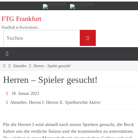
Zum
Inhalt
FTG Frankfurt
springen
Handball in Bockenheim...
Suchen
Suchen
nach:
Home
Aktuelles
Herren – Spieler gesucht!
Herren – Spieler gesucht!
18. Januar 2023
,
,
,
Aktuelles
Herren I
Herren II
Spielberichte Aktive
Für die Herren I wird aktuell nach neuen Spielern gesucht, die Bock
haben uns die restliche Saison und die kommenden zu unterstützen.
Du würdest in einer Mannschaft mit einem starken Gefüge auf und