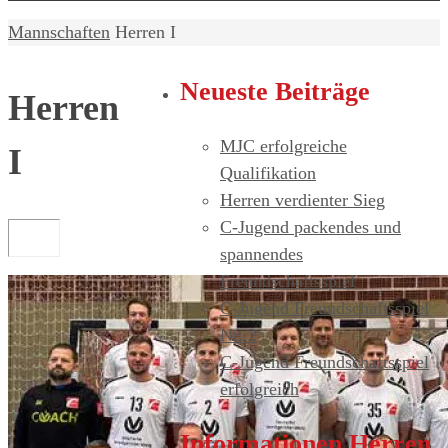
Home
Mannschaften
Herren I
Neueste Beiträge
Herren
MJC erfolgreiche
I
Qualifikation
Herren verdienter Sieg
C-Jugend packendes und
spannendes
Freundschaftsspiel
C-Jugend Freundschaftsspiel
Nr. 2
C-Jugend Freundschaftsspiel
erfolgreich
Informationen Herren