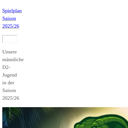
Spielplan
Saison
2025/26
Unsere
männliche
D2-
Jugend
in der
Saison
2025/26