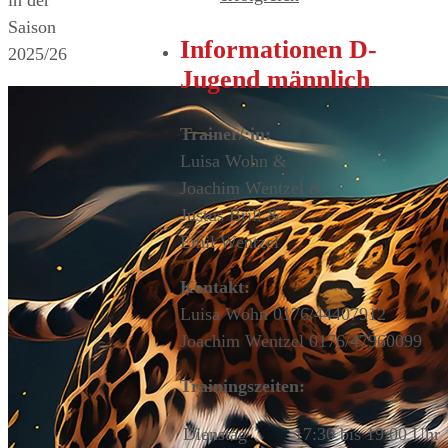
Saison
Informationen D-
2025/26
Jugend männlich
Trainer/:in:
Luisa Wohn &
Joachim Wentzel &
Justus Brill &
Emil Wentzel
Kontakt:
Luisa Wohn 0176/44407912
Joachim Wentzel 0176/47960099
Trainingszeiten:
Dienstag
17:30 bis 19:00 Uhr