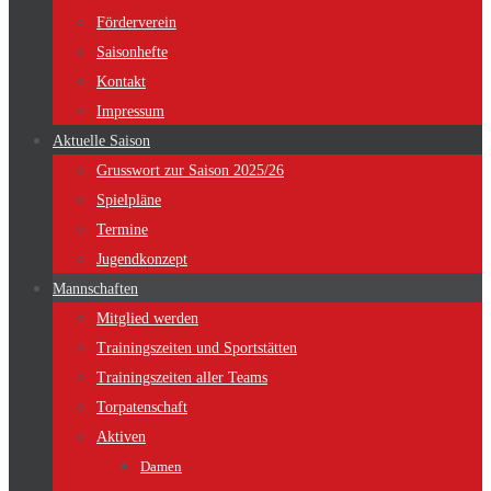
Förderverein
Saisonhefte
Kontakt
Impressum
Aktuelle Saison
Grusswort zur Saison 2025/26
Spielpläne
Termine
Jugendkonzept
Mannschaften
Mitglied werden
Trainingszeiten und Sportstätten
Trainingszeiten aller Teams
Torpatenschaft
Aktiven
Damen