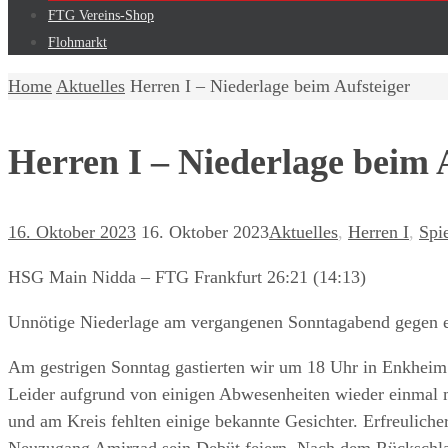
FTG Vereins-Shop
Flohmarkt
Home
Aktuelles
Herren I – Niederlage beim Aufsteiger
Herren I – Niederlage beim 
16. Oktober 2023
16. Oktober 2023
Aktuelles
,
Herren I
,
Spi
HSG Main Nidda – FTG Frankfurt 26:21 (14:13)
Unnötige Niederlage am vergangenen Sonntagabend gegen e
Am gestrigen Sonntag gastierten wir um 18 Uhr in Enkhei
Leider aufgrund von einigen Abwesenheiten wieder einmal 
und am Kreis fehlten einige bekannte Gesichter. Erfreulich
Neuzugang Amirzad sein Debüt feiern. Nach dem Rückschlag