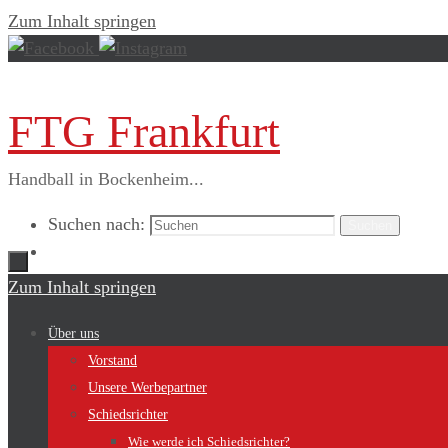
Zum Inhalt springen
FTG Frankfurt
Handball in Bockenheim...
Suchen nach:
Suchen
Zum Inhalt springen
Über uns
Vorstand
Unsere Werbepartner
Schiedsrichter
Wie werde ich Schiedsrichter?