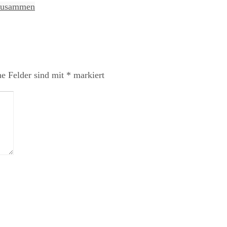
g zusammen
he Felder sind mit
*
markiert