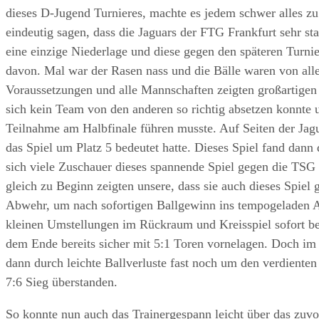
dieses D-Jugend Turnieres, machte es jedem schwer alles 
eindeutig sagen, dass die Jaguars der FTG Frankfurt sehr st
eine einzige Niederlage und diese gegen den späteren Turni
davon. Mal war der Rasen nass und die Bälle waren von all
Voraussetzungen und alle Mannschaften zeigten großartigen
sich kein Team von den anderen so richtig absetzen konnte u
Teilnahme am Halbfinale führen musste. Auf Seiten der Jagua
das Spiel um Platz 5 bedeutet hatte. Dieses Spiel fand dann 
sich viele Zuschauer dieses spannende Spiel gegen die TSG
gleich zu Beginn zeigten unsere, dass sie auch dieses Spiel 
Abwehr, um nach sofortigen Ballgewinn ins tempogeladen An
kleinen Umstellungen im Rückraum und Kreisspiel sofort be
dem Ende bereits sicher mit 5:1 Toren vornelagen. Doch im 
dann durch leichte Ballverluste fast noch um den verdient
7:6 Sieg überstanden.
So konnte nun auch das Trainergespann leicht über das zuvo