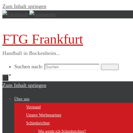
Zum Inhalt springen
FTG Frankfurt
Handball in Bockenheim...
Suchen nach:
Suchen
Zum Inhalt springen
Über uns
Vorstand
Unsere Werbepartner
Schiedsrichter
Wie werde ich Schiedsrichter?