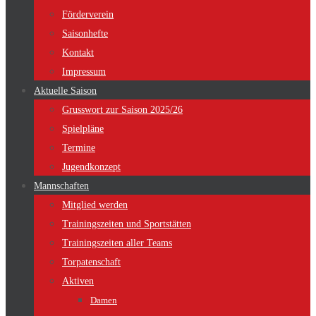
Förderverein
Saisonhefte
Kontakt
Impressum
Aktuelle Saison
Grusswort zur Saison 2025/26
Spielpläne
Termine
Jugendkonzept
Mannschaften
Mitglied werden
Trainingszeiten und Sportstätten
Trainingszeiten aller Teams
Torpatenschaft
Aktiven
Damen