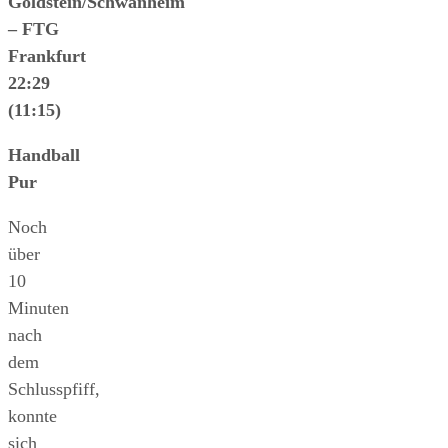
Goldstein/Schwanheim
– FTG
Frankfurt
22:29
(11:15)
Handball
Pur
Noch
über
10
Minuten
nach
dem
Schlusspfiff,
konnte
sich