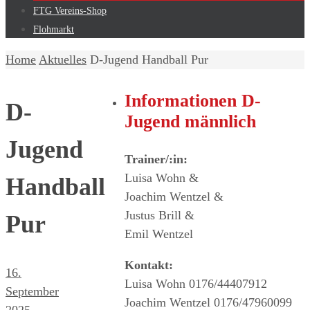
FTG Vereins-Shop
Flohmarkt
Home
Aktuelles
D-Jugend Handball Pur
Informationen D-
D-
Jugend männlich
Jugend
Trainer/:in:
Luisa Wohn &
Handball
Joachim Wentzel &
Justus Brill &
Pur
Emil Wentzel
Kontakt:
16.
Luisa Wohn 0176/44407912
September
Joachim Wentzel 0176/47960099
2025