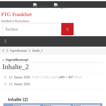
Zum
Inhalt
FTG Frankfurt
springen
Handball in Bockenheim...
Suchen
Suchen
nach:
Home
Jugendkonzept
Inhalte_2
« Jugendkonzept
Inhalte_2
Volle Größe sind
Pixel
12. Januar 2026
1489 × 807
12. Januar 2026