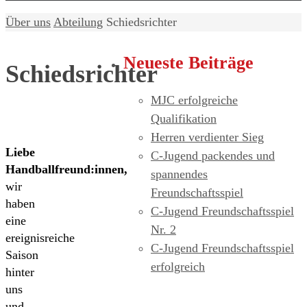
Home
Über uns
Abteilung
Schiedsrichter
Neueste Beiträge
Schiedsrichter
MJC erfolgreiche
Qualifikation
Herren verdienter Sieg
Liebe
C-Jugend packendes und
Handballfreund:innen,
spannendes
wir
Freundschaftsspiel
haben
C-Jugend Freundschaftsspiel
eine
Nr. 2
ereignisreiche
C-Jugend Freundschaftsspiel
Saison
erfolgreich
hinter
uns
und