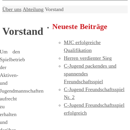
Home
Über uns
Abteilung
Vorstand
Neueste Beiträge
Vorstand
MJC erfolgreiche
Qualifikation
Um den
Herren verdienter Sieg
Spielbetrieb
C-Jugend packendes und
der
spannendes
Aktiven-
Freundschaftsspiel
und
C-Jugend Freundschaftsspiel
Jugendmannschaften
Nr. 2
aufrecht
C-Jugend Freundschaftsspiel
zu
erfolgreich
erhalten
und
darüber