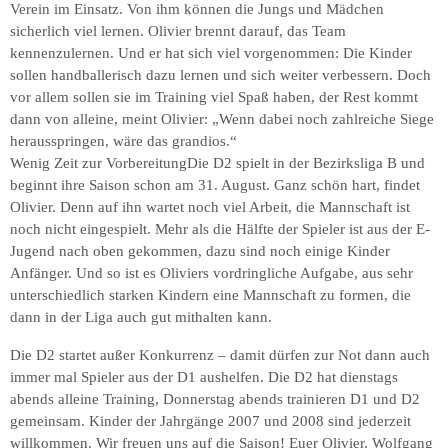
Verein im Einsatz. Von ihm können die Jungs und Mädchen
sicherlich viel lernen. Olivier brennt darauf, das Team
kennenzulernen. Und er hat sich viel vorgenommen: Die Kinder
sollen handballerisch dazu lernen und sich weiter verbessern. Doch
vor allem sollen sie im Training viel Spaß haben, der Rest kommt
dann von alleine, meint Olivier: „Wenn dabei noch zahlreiche Siege
herausspringen, wäre das grandios.“
Wenig Zeit zur VorbereitungDie D2 spielt in der Bezirksliga B und
beginnt ihre Saison schon am 31. August. Ganz schön hart, findet
Olivier. Denn auf ihn wartet noch viel Arbeit, die Mannschaft ist
noch nicht eingespielt. Mehr als die Hälfte der Spieler ist aus der E-
Jugend nach oben gekommen, dazu sind noch einige Kinder
Anfänger. Und so ist es Oliviers vordringliche Aufgabe, aus sehr
unterschiedlich starken Kindern eine Mannschaft zu formen, die
dann in der Liga auch gut mithalten kann.
Die D2 startet außer Konkurrenz – damit dürfen zur Not dann auch
immer mal Spieler aus der D1 aushelfen. Die D2 hat dienstags
abends alleine Training, Donnerstag abends trainieren D1 und D2
gemeinsam. Kinder der Jahrgänge 2007 und 2008 sind jederzeit
willkommen. Wir freuen uns auf die Saison! Euer Olivier, Wolfgang