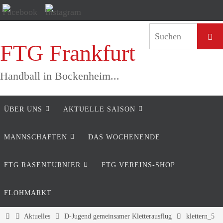
Zum
Inhalt
springen
Such
FTG Frankfurt
Handball in Bockenheim...
Zum
ÜBER UNS
AKTUELLE SAISON
Inhalt
springen
MANNSCHAFTEN
DAS WOCHENENDE
FTG RASENTURNIER
FTG VEREINS-SHOP
FLOHMARKT
Home
Aktuelles
D-Jugend gemeinsamer Kletterausflug
klettern_5