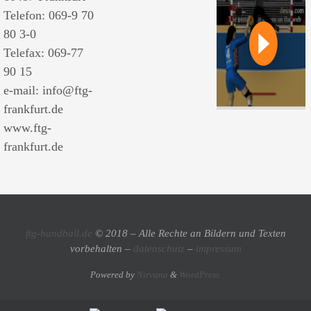
Telefon: 069-9 70
80 3-0
Telefax: 069-77
90 15
e-mail: info@ftg-
frankfurt.de
www.ftg-
frankfurt.de
ftg-handball.de
© 2018 – Alle Rechte an Bildern und Texten
vorbehalten
–
datenschutz
–
impressum
Powered by
Nirvana
&
WordPress.