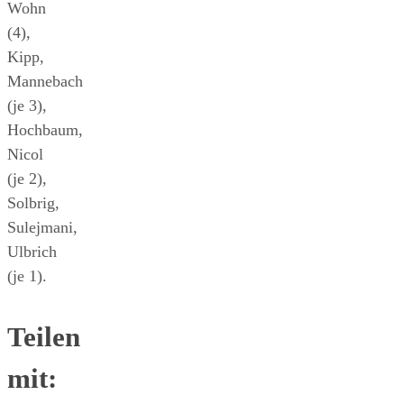
Wohn
(4),
Kipp,
Mannebach
(je 3),
Hochbaum,
Nicol
(je 2),
Solbrig,
Sulejmani,
Ulbrich
(je 1).
Teilen
mit: