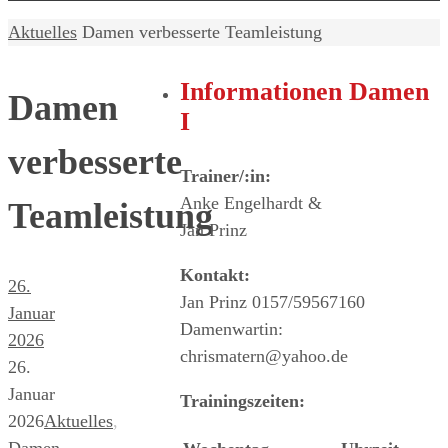
Home
Aktuelles
Damen verbesserte Teamleistung
Informationen Damen
Damen
I
verbesserte
Trainer/:in:
Anke Engelhardt &
Teamleistung
Jan Prinz
Kontakt:
26.
Jan Prinz 0157/59567160
Januar
Damenwartin:
2026
chrismatern@yahoo.de
26.
Januar
Trainingszeiten:
2026
Aktuelles
,
Damen
,