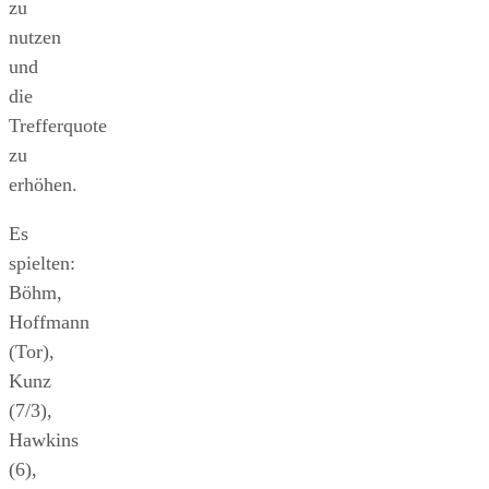
zu
nutzen
und
die
Trefferquote
zu
erhöhen.
Es
spielten:
Böhm,
Hoffmann
(Tor),
Kunz
(7/3),
Hawkins
(6),