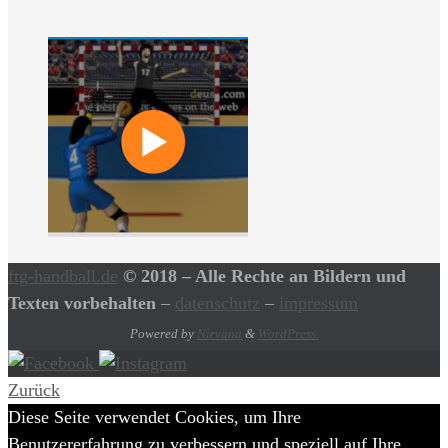
ftg-handball.de
© 2018 – Alle Rechte an Bildern und
Texten vorbehalten
–
datenschutz
–
impressum
Powered by
Nirvana
&
WordPress.
Zurück
Diese Seite verwendet Cookies, um Ihre
Benutzererfahrung zu verbessern und speziell auf Ihre