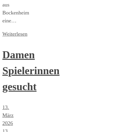
aus
Bockenheim
eine…
Weiterlesen
Damen
Spielerinnen
gesucht
13.
März
2026
13.