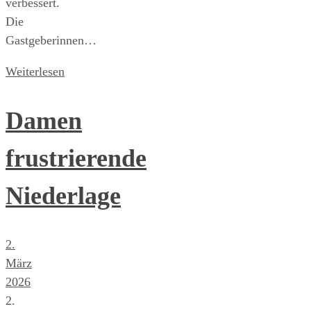
verbessert.
Die
Gastgeberinnen…
Weiterlesen
Damen
frustrierende
Niederlage
2.
März
2026
2.