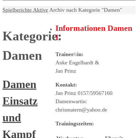
Home
Spielberichte Aktive
Archiv nach Kategorie "Damen"
Informationen Damen
Kategorie:
I
Damen
Trainer/:in:
Anke Engelhardt &
Jan Prinz
Damen
Kontakt:
Jan Prinz 0157/59567160
Einsatz
Damenwartin:
chrismatern@yahoo.de
und
Trainingszeiten:
Kampf