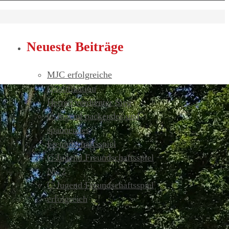
Neueste Beiträge
MJC erfolgreiche
Qualifikation
Herren verdienter Sieg
C-Jugend packendes und
spannendes
Freundschaftsspiel
C-Jugend Freundschaftsspiel
Nr. 2
C-Jugend Freundschaftsspiel
erfolgreich