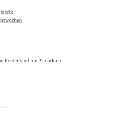
fabrik
portwochen
he Felder sind mit
*
markiert