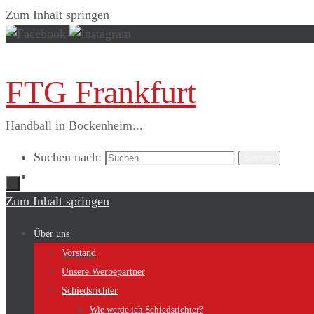
Zum Inhalt springen
FTG Frankfurt
Handball in Bockenheim...
Suchen nach:
Suchen
Zum Inhalt springen
Über uns
Vorstand
Unsere Werbepartner
Schiedsrichter
Wie werde ich Schiedsrichter?