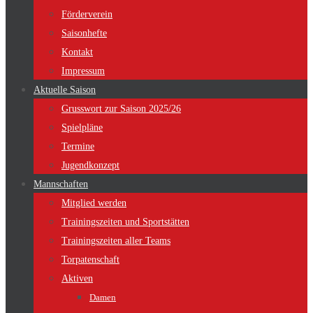
Förderverein
Saisonhefte
Kontakt
Impressum
Aktuelle Saison
Grusswort zur Saison 2025/26
Spielpläne
Termine
Jugendkonzept
Mannschaften
Mitglied werden
Trainingszeiten und Sportstätten
Trainingszeiten aller Teams
Torpatenschaft
Aktiven
Damen