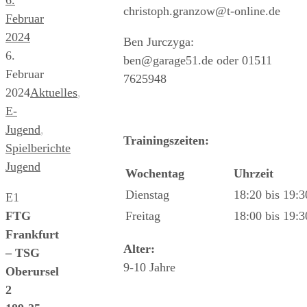
christoph.granzow@t-online.de
Februar
2024
Ben Jurczyga:
6.
ben@garage51.de oder 01511
Februar
7625948
2024
Aktuelles
,
E-
Jugend
,
Trainingszeiten:
Spielberichte
Jugend
Wochentag
Uhrzeit
Dienstag
18:20 bis 19:
E1
FTG
Freitag
18:00 bis 19:
Frankfurt
Alter:
– TSG
9-10 Jahre
Oberursel
2