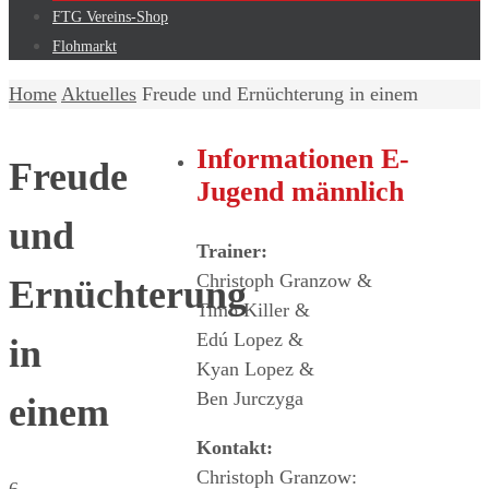
FTG Vereins-Shop
Flohmarkt
Home
Aktuelles
Freude und Ernüchterung in einem
Informationen E-
Freude
Jugend männlich
und
Trainer:
Christoph Granzow &
Ernüchterung
Timo Killer &
Edú Lopez &
in
Kyan Lopez &
Ben Jurczyga
einem
Kontakt:
Christoph Granzow:
6.