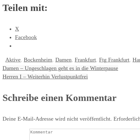
Teilen mit:
X
Facebook
Aktive
,
Bockenheim
,
Damen
,
Frankfurt
,
Ftg Frankfurt
,
Ha
Damen – Ungeschlagen geht es in die Winterpause
Herren I – Weiterhin Verlustpunktfrei
Schreibe einen Kommentar
Deine E-Mail-Adresse wird nicht veröffentlicht.
Erforderlic