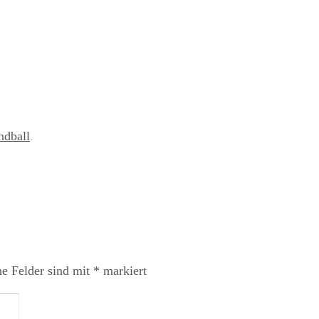
ndball
.
he Felder sind mit
*
markiert