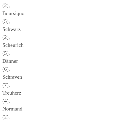
(2),
Boursiquot
(5),
Schwarz
(2),
Scheurich
(5),
Dänner
(6),
Schraven
(7),
Treuherz
(4),
Normand
(2).