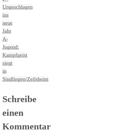
Ungeschlagen
ins
neue
Jahr
A-
Jugend:
Kampfgeist
siegt
in
Sindlingen/Zeilsheim
Schreibe
einen
Kommentar