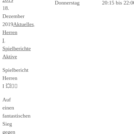
Donnerstag
20:15 bis 22:
18.
Dezember
2019
Aktuelles
,
Herren
I
,
Spielberichte
Aktive
Spielbericht
Herren
I 💥🤾‍♂️
Auf
einen
fantastischen
Sieg
gegen