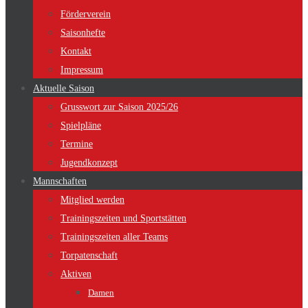
Förderverein
Saisonhefte
Kontakt
Impressum
Aktuelle Saison
Grusswort zur Saison 2025/26
Spielpläne
Termine
Jugendkonzept
Mannschaften
Mitglied werden
Trainingszeiten und Sportstätten
Trainingszeiten aller Teams
Torpatenschaft
Aktiven
Damen