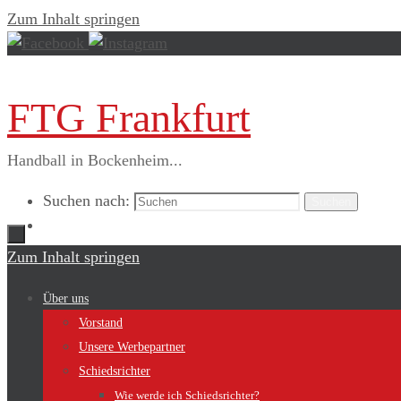
Zum Inhalt springen
FTG Frankfurt
Handball in Bockenheim...
Suchen nach:
Suchen
Zum Inhalt springen
Über uns
Vorstand
Unsere Werbepartner
Schiedsrichter
Wie werde ich Schiedsrichter?