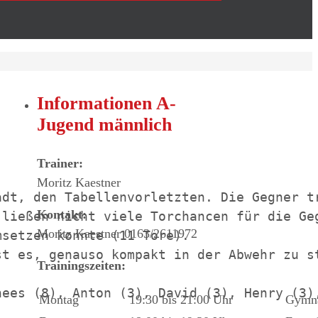
Informationen A-
Jugend männlich
Trainer:
Moritz Kaestner
dt, den Tabellenvorletzten. Die Gegner tr
Kontakt:
 ließen nicht viele Torchancen für die Ge
Moritz Kaestner 0163/2611972
setzen konnte (11 Tore). 

t es, genauso kompakt in der Abwehr zu st
Trainingszeiten:
Montag
19:30 bis 21:00 Uhr
Gymn