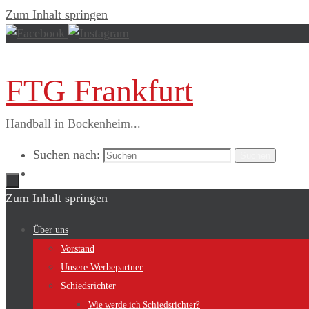
Zum Inhalt springen
FTG Frankfurt
Handball in Bockenheim...
Suchen nach:
Suchen
Zum Inhalt springen
Über uns
Vorstand
Unsere Werbepartner
Schiedsrichter
Wie werde ich Schiedsrichter?