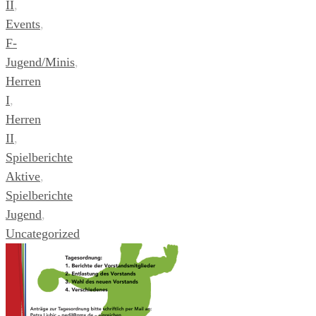
II
,
Events
,
F-
Jugend/Minis
,
Herren
I
,
Herren
II
,
Spielberichte
Aktive
,
Spielberichte
Jugend
,
Uncategorized