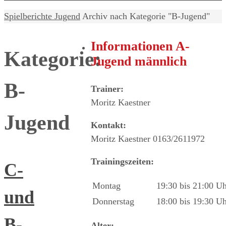
Home
Spielberichte Jugend
Archiv nach Kategorie "B-Jugend"
Informationen A-
Kategorie:
Jugend männlich
B-
Trainer:
Moritz Kaestner
Jugend
Kontakt:
Moritz Kaestner 0163/2611972
Trainingszeiten:
C-
Montag
19:30 bis 21:00 U
und
Donnerstag
18:00 bis 19:30 U
B-
Alter: