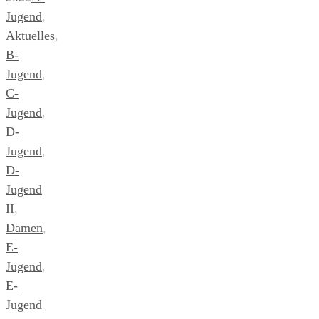
Jugend
,
Aktuelles
,
B-
Jugend
,
C-
Jugend
,
D-
Jugend
,
D-
Jugend
II
,
Damen
,
E-
Jugend
,
E-
Jugend