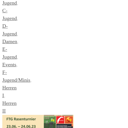
Jugend
,
C-
Jugend
,
D-
Jugend
,
Damen
,
E-
Jugend
,
Events
,
F-
Jugend/Minis
,
Herren
I
,
Herren
II