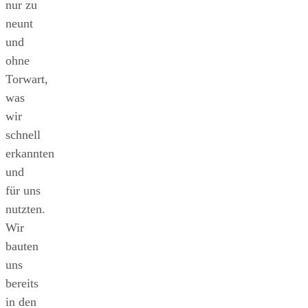
nur zu
neunt
und
ohne
Torwart,
was
wir
schnell
erkannten
und
für uns
nutzten.
Wir
bauten
uns
bereits
in den