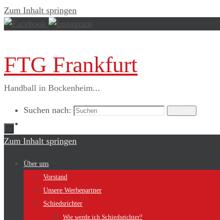
Zum Inhalt springen
FTG Frankfurt
Handball in Bockenheim...
Suchen nach:
Suchen
Zum Inhalt springen
Über uns
Vorstand
Unsere Werbepartner
Schiedsrichter
Wie werde ich Schiedsrichter?