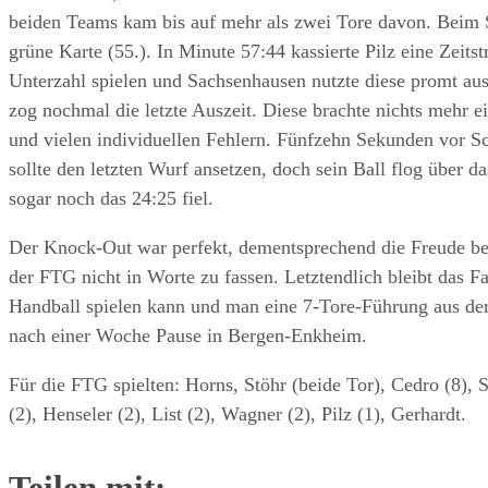
beiden Teams kam bis auf mehr als zwei Tore davon. Beim St
grüne Karte (55.). In Minute 57:44 kassierte Pilz eine Zeitst
Unterzahl spielen und Sachsenhausen nutzte diese promt aus
zog nochmal die letzte Auszeit. Diese brachte nichts mehr e
und vielen individuellen Fehlern. Fünfzehn Sekunden vor Sc
sollte den letzten Wurf ansetzen, doch sein Ball flog über da
sogar noch das 24:25 fiel.
Der Knock-Out war perfekt, dementsprechend die Freude bei
der FTG nicht in Worte zu fassen. Letztendlich bleibt das F
Handball spielen kann und man eine 7-Tore-Führung aus der
nach einer Woche Pause in Bergen-Enkheim.
Für die FTG spielten: Horns, Stöhr (beide Tor), Cedro (8), 
(2), Henseler (2), List (2), Wagner (2), Pilz (1), Gerhardt.
Teilen mit: