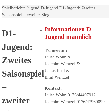
Home
Spielberichte Jugend
D-Jugend
D1-Jugend: Zweites
Saisonspiel – zweiter Sieg
Informationen D-
D1-
Jugend männlich
Jugend:
Trainer/:in:
Luisa Wohn &
Zweites
Joachim Wentzel &
Justus Brill &
Saisonspiel
Emil Wentzel
–
Kontakt:
Luisa Wohn 0176/44407912
zweiter
Joachim Wentzel 0176/47960099