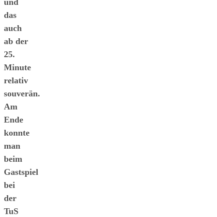
und
das
auch
ab der
25.
Minute
relativ
souverän.
Am
Ende
konnte
man
beim
Gastspiel
bei
der
TuS