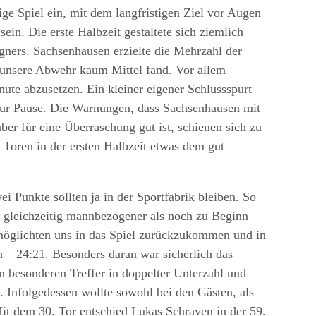
ge Spiel ein, mit dem langfristigen Ziel vor Augen
ein. Die erste Halbzeit gestaltete sich ziemlich
gners. Sachsenhausen erzielte die Mehrzahl der
 unsere Abwehr kaum Mittel fand. Vor allem
nute abzusetzen. Ein kleiner eigener Schlussspurt
 zur Pause. Die Warnungen, dass Sachsenhausen mit
ber für eine Überraschung gut ist, schienen sich zu
 Toren in der ersten Halbzeit etwas dem gut
i Punkte sollten ja in der Sportfabrik bleiben. So
r gleichzeitig mannbezogener als noch zu Beginn
möglichten uns in das Spiel zurückzukommen und in
n – 24:21. Besonders daran war sicherlich das
 besonderen Treffer in doppelter Unterzahl und
n. Infolgedessen wollte sowohl bei den Gästen, als
it dem 30. Tor entschied Lukas Schraven in der 59.