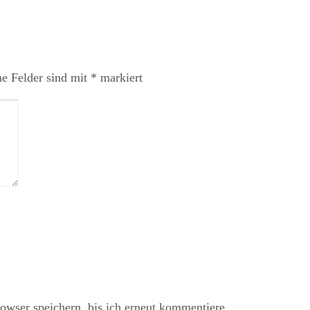
he Felder sind mit
*
markiert
ser speichern, bis ich erneut kommentiere.