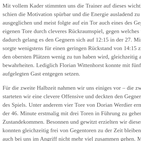
Mit vollem Kader stimmten uns die Trainer auf dieses wichti
schien die Motivation spürbar und die Energie ausladend zu s
ausgeglichen und meist folgte auf ein Tor auch eines des Ge
eigenen Tore durch cleveres Rückraumspiel, gegen welches
dadurch gelang es den Gegnern sich auf ‪12:15‬ in der 27. Mi
sorgte wenigstens für einen geringen Rückstand von ‪14:15‬
den obersten Plätzen wenig zu tun haben wird, gleichzeitig a
bewahrheiten. Lediglich Florian Wittenhorst konnte mit fünf
aufgelegten Gast entgegen setzen.
Für die zweite Halbzeit nahmen wir uns einiges vor – die zwe
starteten wir eine clevere Offensive und deckten den Gegne
des Spiels. Unter anderem vier Tore von Dorian Werdier er
der 46. Minute erstmalig mit drei Toren in Führung zu gehe
Zustandekommen. Besonnen und gewitzt erzielten wir diesen
konnten gleichzeitig frei von Gegentoren zu der Zeit bleibe
auch bei uns im Angriff nicht mehr viel zusammen gehen. M