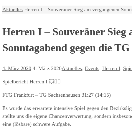
Home
Aktuelles
Herren I – Souveräner Sieg am vergangenen Son
Herren I – Souveräner Sieg
Sonntagabend gegen die TG
4. März 2020
4. März 2020
Aktuelles
,
Events
,
Herren I
,
Spie
Spielbericht Herren I 💥🤾‍♂️
FTG Frankfurt – TG Sachsenhausen 31:27 (‪14:15‬)
Es wurde das erwartete intensive Spiel gegen den Bezirksl
stellte uns die eigene Chancenverwertung, sondern insbeson
eine (lösbare) schwere Aufgabe.