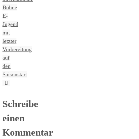
Bühne
E-
Jugend
mit
letzter
Vorbereitung
auf
den
Saisonstart
Schreibe
einen
Kommentar