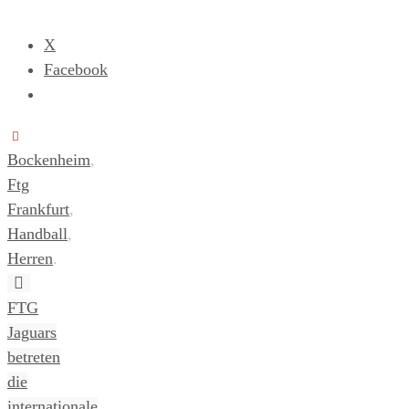
X
Facebook
Bockenheim
,
Ftg
Frankfurt
,
Handball
,
Herren
.
FTG
Jaguars
betreten
die
internationale