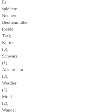
Es
spielten:
Neunert,
Beuttenmüller
(beide
Tor);
Kürten
(5),
Schwarz
(1),
Ackermann
(2),
Werdier
(2),
Mrad
(2),
Wandel