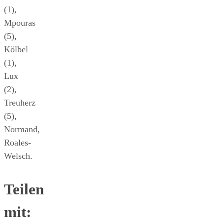
(1),
Mpouras
(5),
Kölbel
(1),
Lux
(2),
Treuherz
(5),
Normand,
Roales-
Welsch.
Teilen
mit: