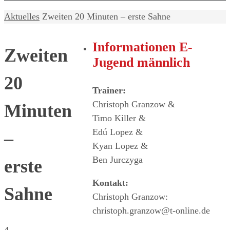
Home
Aktuelles
Zweiten 20 Minuten – erste Sahne
Informationen E-
Zweiten
Jugend männlich
20
Trainer:
Christoph Granzow &
Minuten
Timo Killer &
Edú Lopez &
–
Kyan Lopez &
Ben Jurczyga
erste
Kontakt:
Sahne
Christoph Granzow:
christoph.granzow@t-online.de
4.