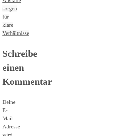
Ausfälle
sorgen
für
klare
Verhältnisse
Schreibe
einen
Kommentar
Deine
E-
Mail-
Adresse
wird