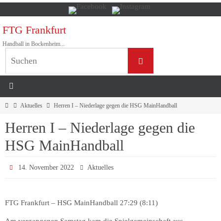
Zum
Inhalt
FTG Frankfurt
springen
Handball in Bockenheim...
Suchen
Suchen
nach:
Home
Aktuelles
Herren I – Niederlage gegen die HSG MainHandball
Herren I – Niederlage gegen die
HSG MainHandball
14. November 2022
Aktuelles
FTG Frankfurt – HSG MainHandball 27:29 (8:11)
Am vergangenen Samstag kam die Spielgemeinschaft aus