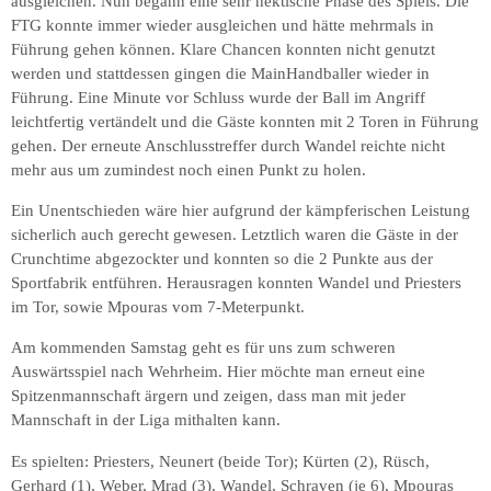
ausgleichen. Nun begann eine sehr hektische Phase des Spiels. Die
FTG konnte immer wieder ausgleichen und hätte mehrmals in
Führung gehen können. Klare Chancen konnten nicht genutzt
werden und stattdessen gingen die MainHandballer wieder in
Führung. Eine Minute vor Schluss wurde der Ball im Angriff
leichtfertig vertändelt und die Gäste konnten mit 2 Toren in Führung
gehen. Der erneute Anschlusstreffer durch Wandel reichte nicht
mehr aus um zumindest noch einen Punkt zu holen.
Ein Unentschieden wäre hier aufgrund der kämpferischen Leistung
sicherlich auch gerecht gewesen. Letztlich waren die Gäste in der
Crunchtime abgezockter und konnten so die 2 Punkte aus der
Sportfabrik entführen. Herausragen konnten Wandel und Priesters
im Tor, sowie Mpouras vom 7-Meterpunkt.
Am kommenden Samstag geht es für uns zum schweren
Auswärtsspiel nach Wehrheim. Hier möchte man erneut eine
Spitzenmannschaft ärgern und zeigen, dass man mit jeder
Mannschaft in der Liga mithalten kann.
Es spielten: Priesters, Neunert (beide Tor); Kürten (2), Rüsch,
Gerhard (1), Weber, Mrad (3), Wandel, Schraven (je 6), Mpouras